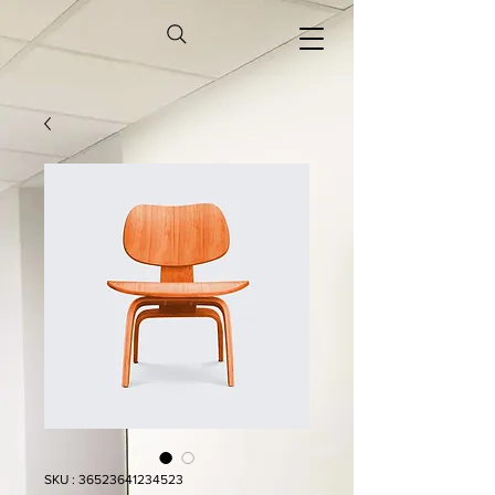
SKU : 36523641234523