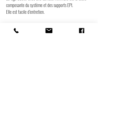
composante du système et des supports EPI.
Elle est facile d’entretien.
Hygiène et salubrité;
Lors de la désinfection, les deux systèmes murale et
mobile travaille ensemble pour facilité le nettoyage.
En plus de ce décrocher du mur, le système murale est
conçue pour s'ouvrir comme une porte d'armoire de
cuisine.
Pour de plus de détails, voir la section Hygiène et
salubrité.
Pour de plus amples informations, veuillez communiquer
avec notre équipe afin d'avoir les meilleurs conseils
dans l'élaboration et la réalisation du corridor que vous
souhaitez.
Cordialement,
Denis Sirois
Président