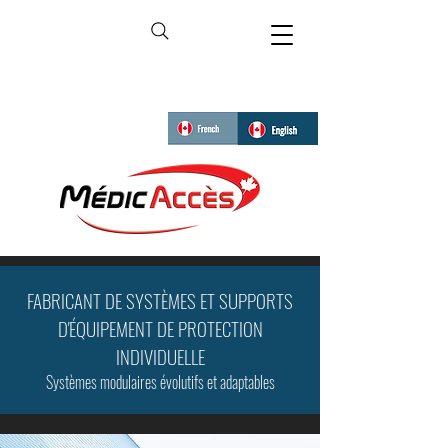
FABRICANT DE SYSTÈMES ET SUPPORTS
D'ÉQUIPEMENT DE PROTECTION
INDIVIDUELLE
Systèmes modulaires évolutifs et adaptables