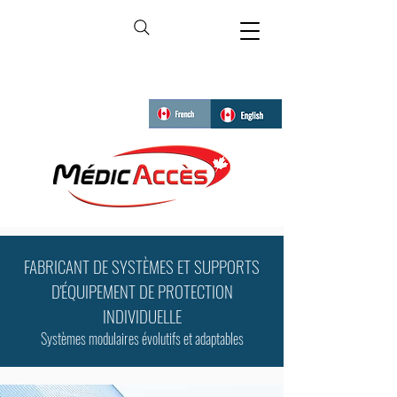
FABRICANT DE SYSTÈMES ET SUPPORTS
D'ÉQUIPEMENT DE PROTECTION
INDIVIDUELLE
Systèmes modulaires évolutifs et adaptables