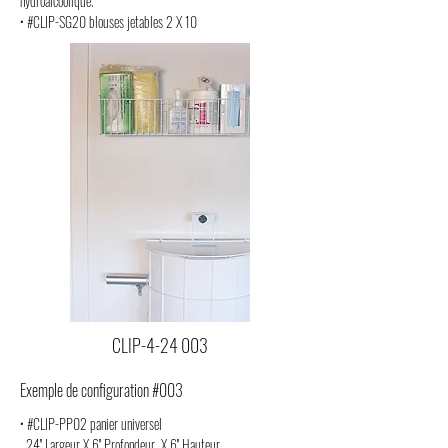
hydroalcoolique
.
• #CLIP-SG20 blouses jetables 2 X 10
CLIP-4-24 003
Exemple de configuration #003
• #CLIP-PP02 panier universel
24'' Largeur X 6'' Profondeur X 6'' Hauteur