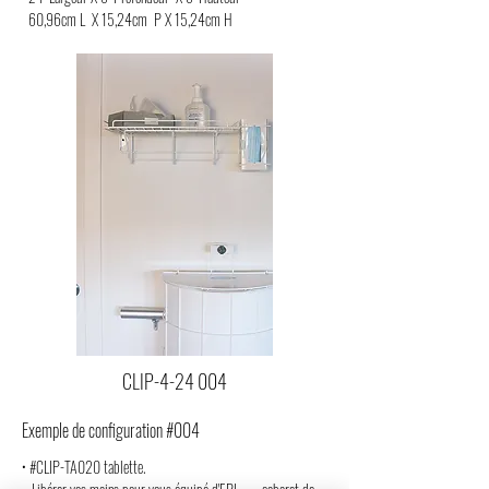
60,96cm L X 15,24cm P X 15,24cm H
CLIP-4-24 004
Exemple de configuration #004
• #CLIP-TA020 tablette.