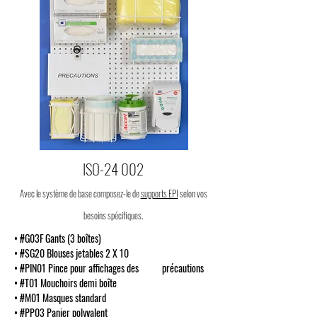
ISO-24 002
Avec le système de base composez-le de
supports EPI
selon vos
besoins spécifiques.
• #G03F Gants (3 boîtes)
• #SG20 Blouses jetables 2 X 10
• #PIN01 Pince pour affichages des précautions
• #T01 Mouchoirs demi boîte
• #M01 Masques standard
• #PP03 Panier polyvalent