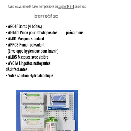
Avec le système de base, composez-le de
supports EPI
selon vos
besoins spécifiques.
• #G04F Gants (4 boîtes)
• #PIN01 Pince pour affichages des précautions
• #M01 Masques standard
• #PP03 Panier polyvalent
(Enveloppe hygiénique pour bassin)
• #M05 Masques avec visière
• #V01A Lingettes nettoyantes
désinfectantes
• Votre solution Hydroalcoolique