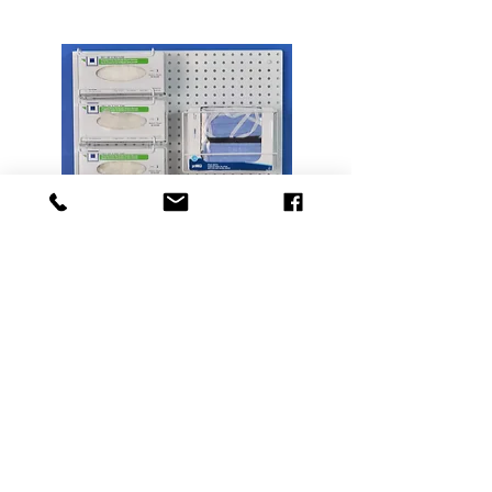
ISO-24 005
Avec le système de base,
composez-le de
supports EPI
selon vos besoins spécifiques.