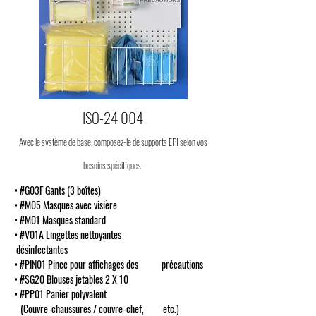
ISO-24 004
Avec le système de base, composez-le de
supports EPI
selon vos
besoins spécifiques.
• #G03F Gants (3 boîtes)
• #M05 Masques avec visière
• #M01 Masques standard
• #V01A Lingettes nettoyantes
désinfectantes
• #PIN01 Pince pour affichages des précautions
• #SG20 Blouses jetables 2 X 10
• #PP01 Panier polyvalent
(Couvre-chaussures / couvre-chef, etc.)