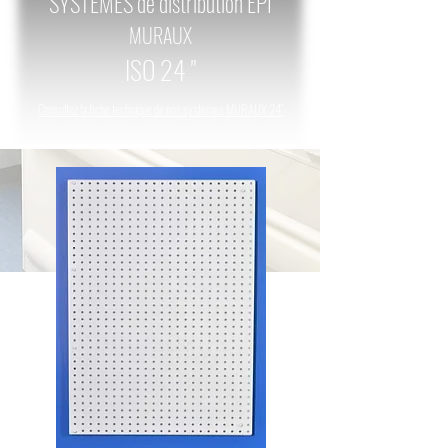
SYSTÈMES de distribution EPI
MURAUX
ISO 24 "
Consultez la fiche technique de nos systèmes MURAUX 24"