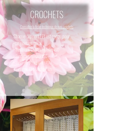
CROCHETS
Consultez la fiche technique de nos crochets
Chaque support EPI est conçu pour...
• Le montage mural
• Systèmes d'unités mobiles ISO
• Systèmes muraux ISO
• Système pour portes
ISO
• Système Clip Unclip Plus