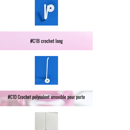
#C1B crochet long
#C1D Crochet polyvalent amovible pour porte