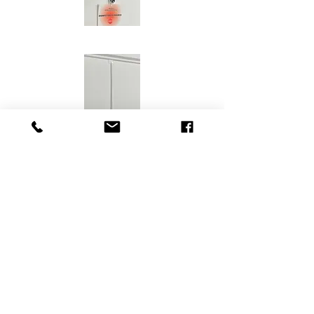
Appelez-nous sans frais pour un
devis
1-877-782-3017
ou écrivez-nous,
info@medicacces.ca
SOUMISSION EN LIGNE