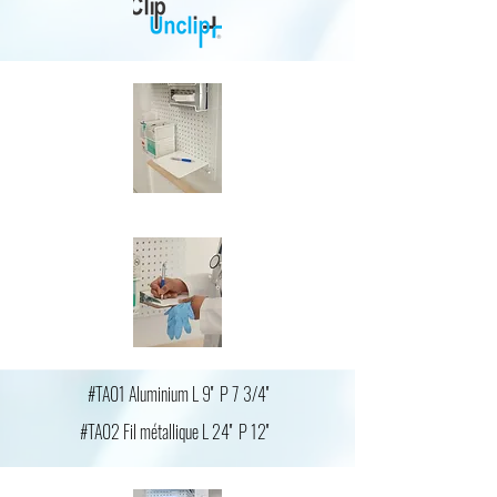
#TA01 Aluminium L 9'' P 7 3/4''
#TA02 Fil métallique L 24'' P 12''