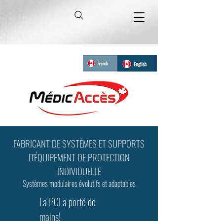
FABRICANT DE SYSTÈMES ET SUPPORTS
D'ÉQUIPEMENT DE PROTECTION
INDIVIDUELLE
Systèmes modulaires évolutifs et adaptables
La PCI a porté de
mains!